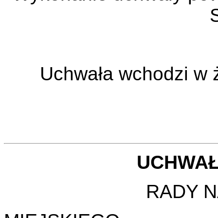
S
Uchwała wchodzi w ży
UCHWAŁA
RADY 