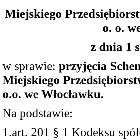
Miejskiego Przedsiębior
o. o. 
z dnia 1 
w sprawie:
przyjęcia Sche
Miejskiego Przedsiębiors
o.o. we Włocławku.
Na podstawie:
1.art. 201 § 1 Kodeksu spó