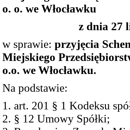
o. o. we Włocławku
z dnia 27 
w sprawie:
przyjęcia Sche
Miejskiego Przedsiębiors
o.o. we Włocławku.
Na podstawie:
art. 201 § 1 Kodeksu sp
§ 12 Umowy Spółki;