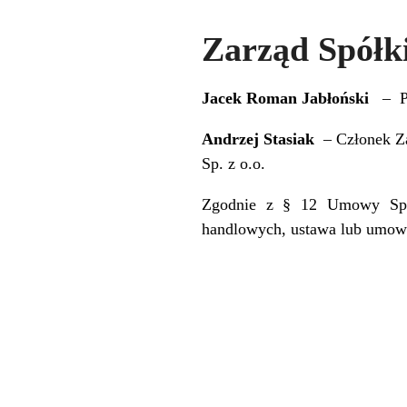
Zarząd Spółk
Jacek Roman Jabłoński
– Pr
Andrzej Stasiak
– Członek Z
Sp. z o.o.
Zgodnie z § 12 Umowy Spółk
handlowych, ustawa lub umowa 