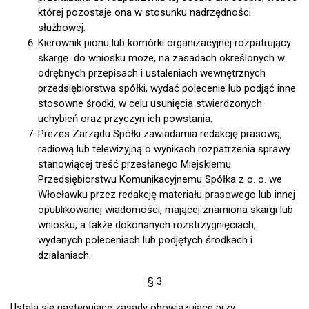
której pozostaje ona w stosunku nadrzędności
służbowej.
Kierownik pionu lub komórki organizacyjnej rozpatrujący
skargę do wniosku może, na zasadach określonych w
odrębnych przepisach i ustaleniach wewnętrznych
przedsiębiorstwa spółki, wydać polecenie lub podjąć inne
stosowne środki, w celu usunięcia stwierdzonych
uchybień oraz przyczyn ich powstania.
Prezes Zarządu Spółki zawiadamia redakcję prasową,
radiową lub telewizyjną o wynikach rozpatrzenia sprawy
stanowiącej treść przesłanego Miejskiemu
Przedsiębiorstwu Komunikacyjnemu Spółka z o. o. we
Włocławku przez redakcję materiału prasowego lub innej
opublikowanej wiadomości, mającej znamiona skargi lub
wniosku, a także dokonanych rozstrzygnięciach,
wydanych poleceniach lub podjętych środkach i
działaniach.
§ 3
Ustala się następujące zasady obowiązujące przy