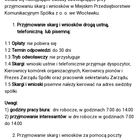
przyjmowaniu skarg i wniosków w Miejskim Przedsiębiorstwie
Komunikacyjnym Spółka z o. o. we Włocławku.
Przyjmowanie skarg i wniosków drogą ustną,
telefoniczną lub pisemną:
1.1
Opłaty
: nie pobiera się
1.2
Termin odpowiedzi
: do 30 dni
1.3
Tryb odwoławczy
: nie przysługuje
1.4
Skargi
: wnioski ustnie i telefonicznie przyjmuje dyspozytor,
Kierownicy komórek organizacyjnych, Kierownicy pionów i
Prezes Zarządu Spółki oraz pracownik sekretariatu Zarządu;
1.5
Skargi i wnioski
pisemne należy kierować na adres siedziby
spółki.
Uwagi:
1)
godziny pracy biura:
dni robocze, w godzinach 7.00 do 14.00
2)
przyjmowanie interesantów
: w dni robocze w godzinach 7.00
do 14.00
Przyjmowanie skarg i wniosków za pomocą poczty