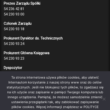
Prezes Zarządu Spółki
54 236 42 81
54 230 93 00
Członek Zarządu
54 230 93 18
Prokurent Dyrektor ds. Technicznych
54 230 93 24
Prokurent Główna Księgowa
54 230 93 23
Dyspozytor
54 230 93 13
Ta strona internetowa używa plików cookies, aby ułatwić
Dział Zaopatrzenia
Internautom korzystanie z naszej strony www oraz do celów
statystycznych. Jeśli nie blokujesz tych plików, to zgadzasz się
54 230 93 19
na ich użycie oraz zapisanie w pamięci Twojego komputera lub
Fax
innego urządzenia. Pamiętaj, że możesz samodzielnie zmienić
ustawienia przeglądarki tak, aby zablokować zapisywanie
54 236 95 94
plików cookies. Więcej informacji znajdziesz w POLITYCE