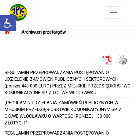
Otwórz pasek narzędzi
»
Archiwum przetargów
REGULAMIN PRZEPROWADZANIA POSTĘPOWAŃ O
UDZIELENIE ZAMÓWIEŃ PUBLICZNYCH SEKTOROWYCH
(poniżej 443 000 EURO) PRZEZ MIEJSKIE PRZEDSIĘBIORSTWO
KOMUNIKACYJNE SP. Z O.O. WE WŁOCŁAWKU
„REGULAMIN UDZIELANIA ZAMÓWIEŃ PUBLICZNYCH W
MIEJSKIM PRZEDSIĘBIORSTWIE KOMUNIKACYJNYM SP. Z
O.O.WE WŁOCŁAWKU O WARTOŚCI PONIŻEJ 130 000
ZŁOTYCH.”
REGULAMIN PRZEPROWADZANIA POSTĘPOWAŃ O